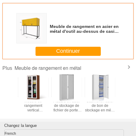
Meuble de rangement en acier en
métal d'outil au-dessus de casier
de stationnement de voiture de
stockage de capot
Continuer
Meuble de rangement en métal
Plus
ble
Meuble de
Placard en acier
Cabinet en acier
Anti me
vage en
rangement
de stockage de
de bon de
d'archivag
 porte en
vertical
fichier de portes
stockage en métal
rre
imperméable en
de volet de
de meubles de
métal de balcon
roulement de
bureau de porte à
en verre de porte
Tambour
deux battants
Changez la langue
d'oscillation
French