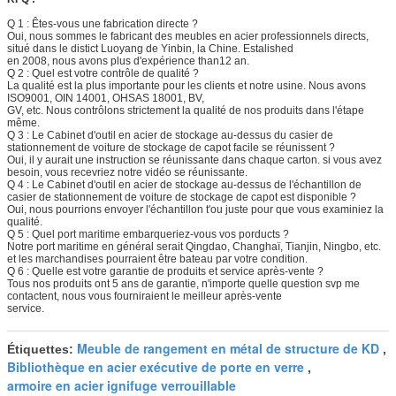
Q 1 : Êtes-vous une fabrication directe ?
Oui, nous sommes le fabricant des meubles en acier professionnels directs,
situé dans le distict Luoyang de Yinbin, la Chine. Estalished
en 2008, nous avons plus d'expérience than12 an.
Q 2 : Quel est votre contrôle de qualité ?
La qualité est la plus importante pour les clients et notre usine. Nous avons
ISO9001, OIN 14001, OHSAS 18001, BV,
GV, etc. Nous contrôlons strictement la qualité de nos produits dans l'étape
même.
Q 3 : Le Cabinet d'outil en acier de stockage au-dessus du casier de
stationnement de voiture de stockage de capot facile se réunissent ?
Oui, il y aurait une instruction se réunissante dans chaque carton. si vous avez
besoin, vous recevriez notre vidéo se réunissante.
Q 4 : Le Cabinet d'outil en acier de stockage au-dessus de l'échantillon de
casier de stationnement de voiture de stockage de capot est disponible ?
Oui, nous pourrions envoyer l'échantillon t'ou juste pour que vous examiniez la
qualité.
Q 5 : Quel port maritime embarqueriez-vous vos porducts ?
Notre port maritime en général serait Qingdao, Changhaï, Tianjin, Ningbo, etc.
et les marchandises pourraient être bateau par votre condition.
Q 6 : Quelle est votre garantie de produits et service après-vente ?
Tous nos produits ont 5 ans de garantie, n'importe quelle question svp me
contactent, nous vous fourniraient le meilleur après-vente
service.
Meuble de rangement en métal de structure de KD
Étiquettes:
,
Bibliothèque en acier exécutive de porte en verre
,
armoire en acier ignifuge verrouillable