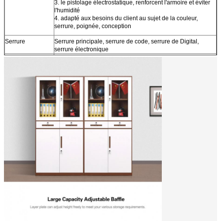
3. le pistolage électrostatique, renforcent l'armoire et éviter
l'humidité
4. adapté aux besoins du client au sujet de la couleur,
serrure, poignée, conception
Serrure
Serrure principale, serrure de code, serrure de Digital,
serrure électronique
Assemblez le
5-10 meuble de rangement de minutes avec la porte en
temps
verre
Quantité dans
Au sujet de 500pcs dans 40HQ
40HQ
Termes
EXW, GOUSSET, CAF, C&F dans habituel
commerciaux :
Port
Qingdao, Chine, ou adapté aux besoins du client