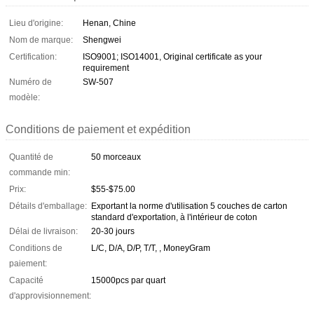
Lieu d'origine:
Henan, Chine
Nom de marque:
Shengwei
Certification:
ISO9001; ISO14001, Original certificate as your
requirement
Numéro de
SW-507
modèle:
Conditions de paiement et expédition
Quantité de
50 morceaux
commande min:
Prix:
$55-$75.00
Détails d'emballage:
Exportant la norme d'utilisation 5 couches de carton
standard d'exportation, à l'intérieur de coton
Délai de livraison:
20-30 jours
Conditions de
L/C, D/A, D/P, T/T, , MoneyGram
paiement:
Capacité
15000pcs par quart
d'approvisionnement: