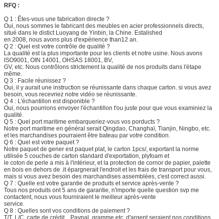
RFQ :
Q 1 : Êtes-vous une fabrication directe ?
Oui, nous sommes le fabricant des meubles en acier professionnels directs,
situé dans le distict Luoyang de Yinbin, la Chine. Estalished
en 2008, nous avons plus d'expérience than12 an.
Q 2 : Quel est votre contrôle de qualité ?
La qualité est la plus importante pour les clients et notre usine. Nous avons
ISO9001, OIN 14001, OHSAS 18001, BV,
GV, etc. Nous contrôlons strictement la qualité de nos produits dans l'étape
même.
Q 3 : Facile réunissez ?
Oui, il y aurait une instruction se réunissante dans chaque carton. si vous avez
besoin, vous recevriez notre vidéo se réunissante.
Q 4 : L'échantillon est disponible ?
Oui, nous pourrions envoyer l'échantillon t'ou juste pour que vous examiniez la
qualité.
Q 5 : Quel port maritime embarqueriez-vous vos porducts ?
Notre port maritime en général serait Qingdao, Changhaï, Tianjin, Ningbo, etc.
et les marchandises pourraient être bateau par votre condition.
Q 6 : Quel est votre paquet ?
Notre paquet de gener est paquet plat, le carton 1pcs/, exportant la norme
utilisée 5 couches de carton standard d'exportation, plyfoam et
le coton de perle a mis à l'intérieur, et la protection de cornor de papier, palette
en bois en dehors de .it épargnerait l'endroit et les frais de transport pour vous,
mais si vous avez besoin des marchandises assemblées, c'est correct aussi.
Q 7 : Quelle est votre garantie de produits et service après-vente ?
Tous nos produits ont 5 ans de garantie, n'importe quelle question svp me
contactent, nous vous fourniraient le meilleur après-vente
service.
Q 8 : Quelles sont vos conditions de paiement ?
T/T, L/C, carte de crédit, , Paypal, gramme etc. d'argent seraient nos conditions