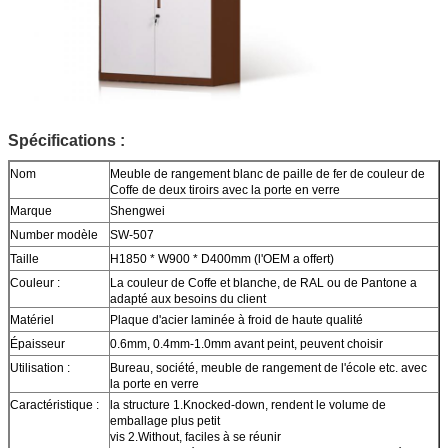
Spécifications :
Nom
Meuble de rangement blanc de paille de fer de couleur de
Coffe de deux tiroirs avec la porte en verre
Marque
Shengwei
Number modèle
SW-507
Taille
H1850 * W900 * D400mm (l'OEM a offert)
Couleur :
La couleur de
Coffe
et blanche, de RAL ou de Pantone a
adapté aux besoins du client
Matériel
Plaque d'acier laminée à froid de haute qualité
Épaisseur
0.6mm, 0.4mm-1.0mm avant peint, peuvent choisir
Utilisation :
Bureau, société, meuble de rangement de l'école etc. avec
la porte en verre
Caractéristique :
la structure 1.Knocked-down, rendent le volume de
emballage plus petit
vis 2.Without, faciles à se réunir