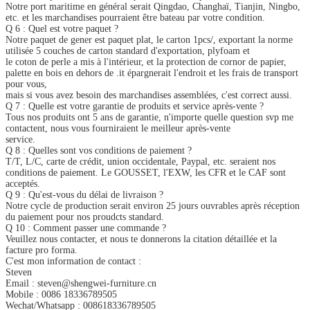
Notre port maritime en général serait Qingdao, Changhaï, Tianjin, Ningbo,
etc. et les marchandises pourraient être bateau par votre condition.
Q 6 : Quel est votre paquet ?
Notre paquet de gener est paquet plat, le carton 1pcs/, exportant la norme
utilisée 5 couches de carton standard d'exportation, plyfoam et
le coton de perle a mis à l'intérieur, et la protection de cornor de papier,
palette en bois en dehors de .it épargnerait l'endroit et les frais de transport
pour vous,
mais si vous avez besoin des marchandises assemblées, c'est correct aussi.
Q 7 : Quelle est votre garantie de produits et service après-vente ?
Tous nos produits ont 5 ans de garantie, n'importe quelle question svp me
contactent, nous vous fourniraient le meilleur après-vente
service.
Q 8 : Quelles sont vos conditions de paiement ?
T/T, L/C, carte de crédit, union occidentale, Paypal, etc. seraient nos
conditions de paiement. Le GOUSSET, l'EXW, les CFR et le CAF sont
acceptés.
Q 9 : Qu'est-vous du délai de livraison ?
Notre cycle de production serait environ 25 jours ouvrables après réception
du paiement pour nos proudcts standard.
Q 10 : Comment passer une commande ?
Veuillez nous contacter, et nous te donnerons la citation détaillée et la
facture pro forma.
C'est mon information de contact :
Steven
Email : steven@shengwei-furniture.cn
Mobile : 0086 18336789505
Wechat/Whatsapp : 008618336789505