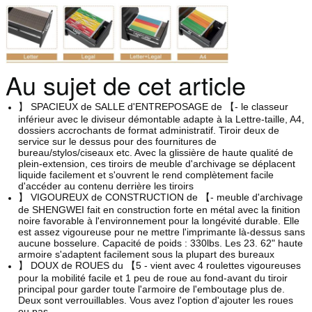
Au sujet de cet article
】 SPACIEUX de SALLE d'ENTREPOSAGE de 【- le classeur
inférieur avec le diviseur démontable adapte à la Lettre-taille, A4,
dossiers accrochants de format administratif. Tiroir deux de
service sur le dessus pour des fournitures de
bureau/stylos/ciseaux etc. Avec la glissière de haute qualité de
plein-extension, ces tiroirs de meuble d'archivage se déplacent
liquide facilement et s'ouvrent le rend complètement facile
d'accéder au contenu derrière les tiroirs
】 VIGOUREUX de CONSTRUCTION de 【- meuble d'archivage
de SHENGWEI fait en construction forte en métal avec la finition
noire favorable à l'environnement pour la longévité durable. Elle
est assez vigoureuse pour ne mettre l'imprimante là-dessus sans
aucune bosselure. Capacité de poids : 330lbs. Les 23. 62" haute
armoire s'adaptent facilement sous la plupart des bureaux
】 DOUX de ROUES du 【5 - vient avec 4 roulettes vigoureuses
pour la mobilité facile et 1 peu de roue au fond-avant du tiroir
principal pour garder toute l'armoire de l'emboutage plus de.
Deux sont verrouillables. Vous avez l'option d'ajouter les roues
ou pas