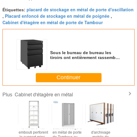
placard de stockage en métal de porte d'oscillation
Étiquettes:
Placard enfoncé de stockage en métal de poignée
,
,
Cabinet d'étagère en métal de porte de Tambour
Sous le bureau de bureau les
tiroirs ont entièrement rassemblé
le classeur mobile en métal 3-
Drawer
Continuer
Cabinet d'étagère en métal
Plus
t multi
le métal 6-Tier
Cabinet d'étagère
Meuble
Rayon
ère en
embouti perforent
en métal de porte
d'archivage
mobile de 
 fonction
le support mince
de Tambour avec
mobile de
en mé