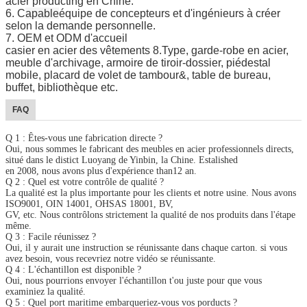
acier producting en Chine.
6. C
apable
équipe de concepteurs et d'ingénieurs à créer
selon la demande personnelle.
7. OEM et ODM d'accueil
casier en acier des vêtements 8.Type, garde-robe en acier,
meuble d'archivage, armoire de tiroir-dossier, piédestal
mobile, placard de volet de tambour&, table de bureau,
buffet, bibliothèque etc.
FAQ
Q 1 : Êtes-vous une fabrication directe ?
Oui, nous sommes le fabricant des meubles en acier professionnels directs,
situé dans le distict Luoyang de Yinbin, la Chine. Estalished
en 2008, nous avons plus d'expérience than12 an.
Q 2 : Quel est votre contrôle de qualité ?
La qualité est la plus importante pour les clients et notre usine. Nous avons
ISO9001, OIN 14001, OHSAS 18001, BV,
GV, etc. Nous contrôlons strictement la qualité de nos produits dans l'étape
même.
Q 3 : Facile réunissez ?
Oui, il y aurait une instruction se réunissante dans chaque carton. si vous
avez besoin, vous recevriez notre vidéo se réunissante.
Q 4 : L'échantillon est disponible ?
Oui, nous pourrions envoyer l'échantillon t'ou juste pour que vous
examiniez la qualité.
Q 5 : Quel port maritime embarqueriez-vous vos porducts ?