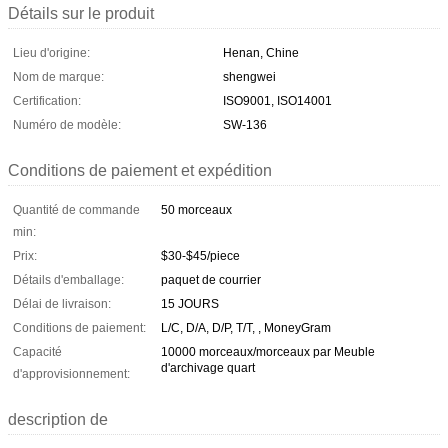
Détails sur le produit
Lieu d'origine:
Henan, Chine
Nom de marque:
shengwei
Certification:
ISO9001, ISO14001
Numéro de modèle:
SW-136
Conditions de paiement et expédition
Quantité de commande
50 morceaux
min:
Prix:
$30-$45/piece
Détails d'emballage:
paquet de courrier
Délai de livraison:
15 JOURS
Conditions de paiement:
L/C, D/A, D/P, T/T, , MoneyGram
Capacité
10000 morceaux/morceaux par Meuble
d'archivage quart
d'approvisionnement:
description de