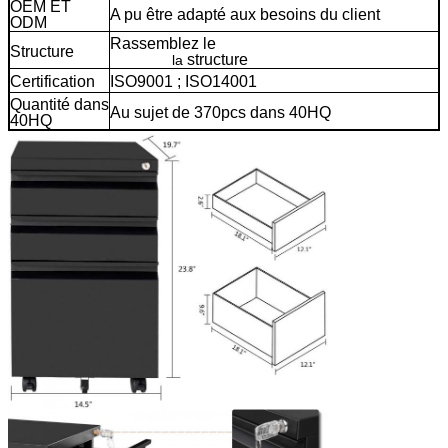
OEM ET
A pu être adapté aux besoins du client
ODM
Rassemblez le
classeur bon marché de
Structure
tiroir de
structure
3
la
Certification
ISO9001 ; ISO14001
Quantité dans
Au sujet de 370pcs dans 40HQ
40HQ