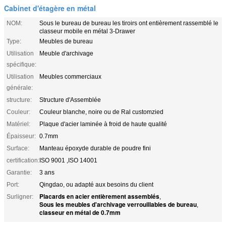
Cabinet d'étagère en métal
NOM:
Sous le bureau de bureau les tiroirs ont entièrement rassemblé le
classeur mobile en métal 3-Drawer
Type:
Meubles de bureau
Utilisation
Meuble d'archivage
spécifique:
Utilisation
Meubles commerciaux
générale:
structure:
Structure d'Assemblée
Couleur:
Couleur blanche, noire ou de Ral customzied
Matériel:
Plaque d'acier laminée à froid de haute qualité
Épaisseur:
0.7mm
Surface:
Manteau époxyde durable de poudre fini
certification:
ISO 9001 ,ISO 14001
Garantie:
3 ans
Port:
Qingdao, ou adapté aux besoins du client
Placards en acier entièrement assemblés
Surligner:
,
Sous les meubles d'archivage verrouillables de bureau
,
classeur en métal de 0.7mm