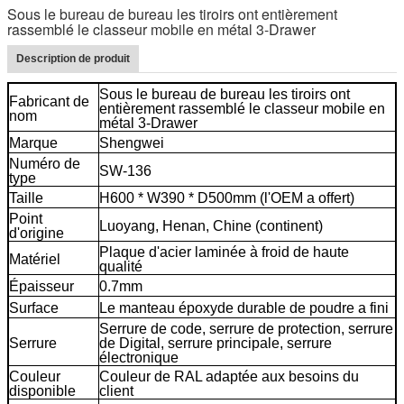
Sous le bureau de bureau les tiroirs ont entièrement
rassemblé le classeur mobile en métal 3-Drawer
Description de produit
Sous le bureau de bureau les tiroirs ont
Fabricant de
entièrement rassemblé le classeur mobile en
nom
métal 3-Drawer
Marque
Shengwei
Numéro de
SW-136
type
Taille
H600 * W390 * D500mm (l'OEM a offert)
Point
Luoyang, Henan, Chine (continent)
d'origine
Plaque d'acier laminée à froid de haute
Matériel
qualité
Épaisseur
0.7mm
classeur bon marché de 3 tiroirs
Surface
Le manteau époxyde durable de poudre a fini
Serrure de code, serrure de protection, serrure
Serrure
de Digital, serrure principale, serrure
électronique
Couleur
Couleur de RAL adaptée aux besoins du
disponible
client