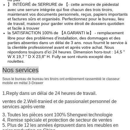
】 INTÉGRÉ de SERRURE de 【- cette armoire de piédestal
avec une serrure intégrée qui fixe chacun des trois tiroirs,
maintenant vos documents personnels, reçus, papiers importants
et factures sûrs et organisés. Perfectionnez pour le bureau, lieu
de travail, maison pour garder votre étroit de dossiers quotidien
et facile à trouver
la SATISFACTION 100% de 【A GARANTI le】 - remplacement
libre pour des problèmes d'installation, des dommages et des
parties absentes dans un délai de 3 ans. nous fournit le service à
la clientèle professionnel avant et après votre achat. Nous
répondons toujours d'ici 24 heures. Dimension hors-tout : 14,5 "
W X 19,7 " D X 23,8" H. Fully se sont réunis excepté des
roulettes.
Nos services
Sous le bureau de bureau les tiroirs ont entièrement rassemblé le classeur
mobile en métal 3-Drawer
1.Reply dans un délai de 24 heures de travail.
ventes de 2.Well-tranied et de passional
et personnel de
services après-vente
3. Toutes les pièces sont 100%
Shengwei
technologie
4. Remise spéciale et protection de secteur de ventes
5. Plus de 1
2
les années éprouvent dans les meubles en