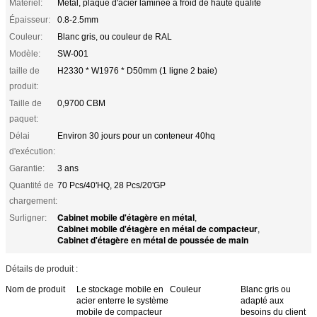
Matériel:
Métal, plaque d'acier laminée à froid de haute qualité
Épaisseur:
0.8-2.5mm
Couleur:
Blanc gris, ou couleur de RAL
Modèle:
SW-001
taille de
H2330 * W1976 * D50mm (1 ligne 2 baie)
produit:
Taille de
0,9700 CBM
paquet:
Délai
Environ 30 jours pour un conteneur 40hq
d'exécution:
Garantie:
3 ans
Quantité de
70 Pcs/40'HQ, 28 Pcs/20'GP
chargement:
Cabinet mobile d'étagère en métal
Surligner:
,
Cabinet mobile d'étagère en métal de compacteur
,
Cabinet d'étagère en métal de poussée de main
Détails de produit :
Nom de produit
Le stockage mobile en
Couleur
Blanc gris ou
acier enterre le système
adapté aux
mobile de compacteur
besoins du client