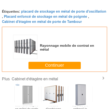
placard de stockage en métal de porte d'oscillation
Étiquettes:
Placard enfoncé de stockage en métal de poignée
,
,
Cabinet d'étagère en métal de porte de Tambour
Rayonnage mobile de contrat en
métal
Continuer
Cabinet d'étagère en métal
Plus
l 6-Tier
Cabinet d'étagère
Meuble
2 portes ont
Support d'
perforent
en métal de porte
d'archivage
enfoncé le
en méta