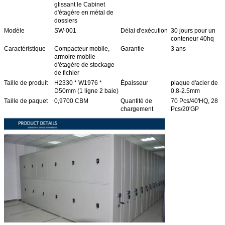
glissant le Cabinet
d'étagère en métal de
dossiers
Modèle
SW-001
Délai d'exécution
30 jours pour un
conteneur 40hq
Caractéristique
Compacteur mobile,
Garantie
3 ans
armoire mobile
d'étagère de stockage
de fichier
Taille de produit
H2330 * W1976 *
Épaisseur
plaque d'acier de
D50mm (1 ligne 2 baie)
0.8-2.5mm
Taille de paquet
0,9700 CBM
Quantité de
70 Pcs/40'HQ, 28
chargement
Pcs/20'GP