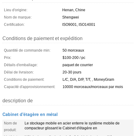
Lieu d'origine:
Henan, Chine
Nom de marque:
Shengwei
Certification:
ISO9001, ISO14001
Conditions de paiement et expédition
Quantité de commande min:
50 morceaux
Prix:
$100-200 / pc
Détails d'emballage:
paquet de courrier
Délai de livraison:
20-30 jours
Conditions de paiement:
L/C, D/A, D/P, T/T, , MoneyGram
Capacité d'approvisionnement:
10000 morceaux/morceaux par mois
description de
Cabinet d'étagère en métal
Nom de
Le stockage mobile en acier enterre le système mobile de
compacteur glissant le Cabinet d'étagère en
produit: