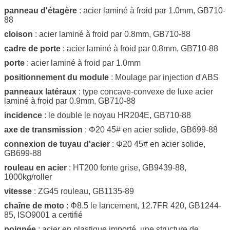
panneau d'étagère
: acier laminé à froid par 1.0mm, GB710-
88
cloison
: acier laminé à froid par 0.8mm, GB710-88
cadre de porte
: acier laminé à froid par 0.8mm, GB710-88
porte
: acier laminé à froid par 1.0mm
positionnement du module
: Moulage par injection d'ABS
panneaux latéraux
: type concave-convexe de luxe acier
laminé à froid par 0.9mm, GB710-88
incidence
: le double le noyau HR204E, GB710-88
axe de transmission
: Φ20 45# en acier solide, GB699-88
connexion de tuyau d'acier
: Φ20 45# en acier solide,
GB699-88
rouleau en acier
: HT200 fonte grise, GB9439-88,
1000kg/roller
vitesse
: ZG45 rouleau, GB1135-89
chaîne de moto
: Φ8.5 le lancement, 12.7FR 420, GB1244-
85, ISO9001 a certifié
poignée
: acier en plastique importé, une structure de