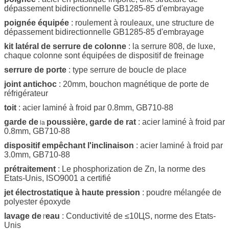
dépassement bidirectionnelle GB1285-85 d'embrayage
poignée équipée
: roulement à rouleaux, une structure de
dépassement bidirectionnelle GB1285-85 d'embrayage
kit latéral de serrure de colonne
: la serrure 808, de luxe,
chaque colonne sont équipées de dispositif de freinage
serrure de porte
: type serrure de boucle de place
joint antichoc
: 20mm, bouchon magnétique de porte de
réfrigérateur
toit
: acier laminé à froid par 0.8mm, GB710-88
garde de
poussière, garde de rat
: acier laminé à froid par
la
0.8mm, GB710-88
dispositif empêchant l'inclinaison
: acier laminé à froid par
3.0mm, GB710-88
prétraitement
: Le phosphorization de Zn, la norme des
Etats-Unis, ISO9001 a certifié
jet électrostatique à haute pression
: poudre mélangée de
polyester époxyde
lavage de
eau
: Conductivité de ≤10ЦS, norme des Etats-
l'
Unis