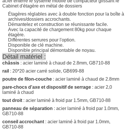
acier enterre le système mobile de compacteur glissant le
Cabinet d'étagère en métal de dossiers
Étagères réglables avec à double fonction pour la boîte à
archives/dossiers accrochants.
Démantelez et construction se réunissante facile.
Avec la capacité de chargement 80kg pour chaque
étagère.
Différentes serrures pour l'option.
Disponible de clé machine.
Disponible principal démontable de noyau.
Détail matériel :
châssis
: acier laminé à chaud de 2.8mm, GB710-88
rail
: 20*20 acier carré solide, GB699-88
poutre de filon-couche
: acier laminé à chaud de 2.8mm
pare-chocs d'axe et dispositif de serrage
: acier 2,0
laminé à chaud
tout droit
: acier laminé à froid par 1.5mm, GB710-88
panneau de séparation
: acier laminé à froid par 1.0mm,
GB710-88
conseil accrochant
: acier laminé à froid par 1.0mm,
GB710-88