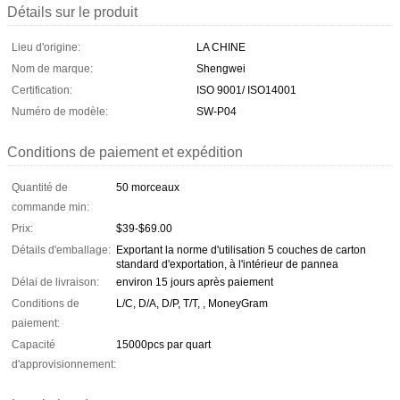
Détails sur le produit
Lieu d'origine:
LA CHINE
Nom de marque:
Shengwei
Certification:
ISO 9001/ ISO14001
Numéro de modèle:
SW-P04
Conditions de paiement et expédition
Quantité de
50 morceaux
commande min:
Prix:
$39-$69.00
Détails d'emballage:
Exportant la norme d'utilisation 5 couches de carton
standard d'exportation, à l'intérieur de pannea
Délai de livraison:
environ 15 jours après paiement
Conditions de
L/C, D/A, D/P, T/T, , MoneyGram
paiement:
Capacité
15000pcs par quart
d'approvisionnement: