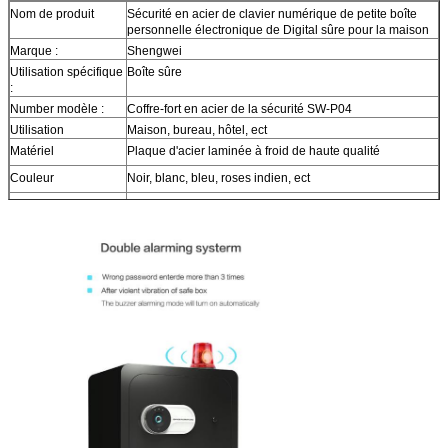
Nom de produit
Sécurité en acier de clavier numérique de petite boîte
personnelle électronique de Digital sûre pour la maison
Marque :
Shengwei
Utilisation spécifique
Boîte sûre
:
Number modèle :
Coffre-fort en acier de la sécurité SW-P04
Utilisation
Maison, bureau, hôtel, ect
Matériel
Plaque d'acier laminée à froid de haute qualité
Couleur
Noir, blanc, bleu, roses indien, ect
Surface
Le poudre-manteau époxyde a fini
Taille
Coffre-fort en acier de sécurité de H25*W38*D32cm
Serrure
Avec la serrure numérique d'empreinte digitale ou
numérique + coffre-fort en acier de sécurité de serrure
d'empreinte digitale
Délai de livraison
Environ 15 jours après paiement