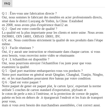
FAQ
Q 1 : Êtes-vous une fabrication directe ?
Oui, nous sommes le fabricant des meubles en acier professionnels directs,
situé dans le distict Luoyang de Yinbin, la Chine. Estalished
en 2008, nous avons plus d'expérience than12 an.
Q 2 : Quel est votre contrôle de qualité ?
La qualité est la plus importante pour les clients et notre usine. Nous avons
ISO9001, OIN 14001, OHSAS 18001, BV,
GV, etc. Nous contrôlons strictement la qualité de nos produits dans l'étape
même.
Q 3 : Facile réunissez ?
Oui, il y aurait une instruction se réunissante dans chaque carton. si vous
avez besoin, vous recevriez notre vidéo se réunissante.
Q 4 : L'échantillon est disponible ?
Oui, nous pourrions envoyer l'échantillon t'ou juste pour que vous
examiniez la qualité.
Q 5 : Quel port maritime embarqueriez-vous vos porducts ?
Notre port maritime en général serait Qingdao, Changhaï, Tianjin, Ningbo,
etc. et les marchandises pourraient être bateau par votre condition.
Q 6 : Quel est votre paquet ?
Notre paquet de gener est paquet plat, le carton 1pcs/, exportant la norme
utilisée 5 couches de carton standard d'exportation, plyfoam et
le coton de perle a mis à l'intérieur, et la protection de cornor de papier,
palette en bois en dehors de .it épargnerait l'endroit et les frais de transport
pour vous,
mais si vous avez besoin des marchandises assemblées, c'est correct aussi.