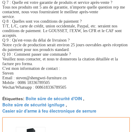
Q 7 : Quelle est votre garantie de produits et service après-vente ?
Tous nos produits ont 5 ans de garantie, n'importe quelle question svp me
contactent, nous vous fourniraient le meilleur après-vente
service.
Q 8 : Quelles sont vos conditions de paiement ?
T/T, L/C, carte de crédit, union occidentale, Paypal, etc. seraient nos
conditions de paiement. Le GOUSSET, l'EXW, les CFR et le CAF sont
acceptés.
Q 9 : Qu'est-vous du délai de livraison ?
Notre cycle de production serait environ 25 jours ouvrables après réception
du paiement pour nos proudcts standard.
Q 10 : Comment passer une commande ?
Veuillez nous contacter, et nous te donnerons la citation détaillée et la
facture pro forma.
C'est mon information de contact :
Steven
Email : steven@shengwei-furniture.cn
Mobile : 0086 18336789505
Wechat/Whatsapp : 008618336789505
Boîte sûre de sécurité d'OIN
Étiquettes:
,
Boîte sûre de sécurité ignifuge
,
Casier sûr d'arme à feu électronique de serrure