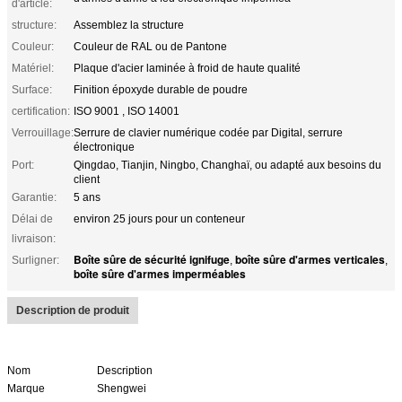
d'article:
structure:
Assemblez la structure
Couleur:
Couleur de RAL ou de Pantone
Matériel:
Plaque d'acier laminée à froid de haute qualité
Surface:
Finition époxyde durable de poudre
certification:
ISO 9001 , ISO 14001
Verrouillage:
Serrure de clavier numérique codée par Digital, serrure
électronique
Port:
Qingdao, Tianjin, Ningbo, Changhaï, ou adapté aux besoins du
client
Garantie:
5 ans
Délai de
environ 25 jours pour un conteneur
livraison:
Boîte sûre de sécurité ignifuge
boîte sûre d'armes verticales
Surligner:
,
,
boîte sûre d'armes imperméables
Description de produit
Nom
Description
Marque
Shengwei