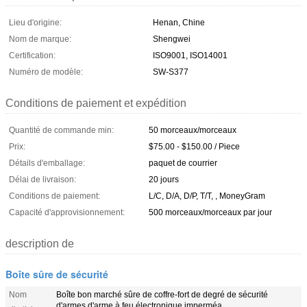
Lieu d'origine:
Henan, Chine
Nom de marque:
Shengwei
Certification:
ISO9001, ISO14001
Numéro de modèle:
SW-S377
Conditions de paiement et expédition
Quantité de commande min:
50 morceaux/morceaux
Prix:
$75.00 - $150.00 / Piece
Détails d'emballage:
paquet de courrier
Délai de livraison:
20 jours
Conditions de paiement:
L/C, D/A, D/P, T/T, , MoneyGram
Capacité d'approvisionnement:
500 morceaux/morceaux par jour
description de
Boîte sûre de sécurité
Nom
Boîte bon marché sûre de coffre-fort de degré de sécurité
d'armes d'arme à feu électronique imperméa