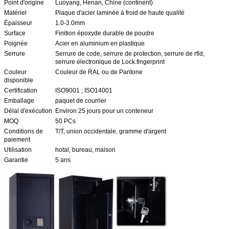
Point d'origine
Luoyang, Henan, Chine (continent)
Matériel
Plaque d'acier laminée à froid de haute qualité
Épaisseur
1.0-3.0mm
Surface
Finition époxyde durable de poudre
Poignée
Acier en aluminium en plastique
Serrure
Serrure de code, serrure de protection, serrure de rfid,
serrure électronique de Lock.fingerprint
Couleur
Couleur de RAL ou de Pantone
disponible
Certification
ISO9001 ; ISO14001
Emballage
paquet de courrier
Délai d'exécution
Environ 25 jours pour un conteneur
MOQ
50 PCs
Conditions de
T/T, union occidentale, gramme d'argent
paiement
Utilisation
hotal, bureau, maison
Garantie
5 ans