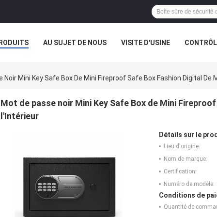
RODUITS
AU SUJET DE NOUS
VISITE D'USINE
CONTRÔLE
Noir Mini Key Safe Box De Mini Fireproof Safe Box Fashion Digital De Mi
Mot de passe noir Mini Key Safe Box de Mini Fireproof
l'Intérieur
Détails sur le prod
Lieu d'origine:
Nom de marque:
Certification:
Numéro de modèle:
Conditions de pai
Quantité de comma