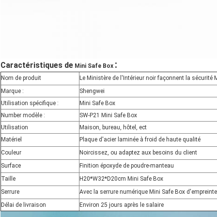
:
Caractéristiques de
Mini Safe Box
Nom de produit
Le Ministère de l'Intérieur noir façonnent la sécurité
Marque :
Shengwei
Utilisation spécifique :
Mini Safe Box
Number modèle :
SW-P21 Mini Safe Box
Utilisation
Maison, bureau, hôtel, ect
Matériel
Plaque d'acier laminée à froid de haute qualité
Couleur
Noircissez, ou adaptez aux besoins du client
Surface
Finition époxyde de poudre-manteau
Taille
H20*W32*D20cm Mini Safe Box
Serrure
Avec la serrure numérique Mini Safe Box d'empreinte 
Délai de livraison
Environ 25 jours après le salaire