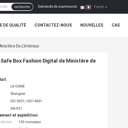
Demande de soumission
recherche
|
French
 DE QUALITÉ
CONTACTEZ-NOUS
NOUVELLES
CAS
nistère De L'Intérieur
 Safe Box Fashion Digital de Ministère de
uit:
LA CHINE
Shengwei
ISO 9001/ ISO14001
SW-P21
ement et expédition:
nde min:
100 morceaux