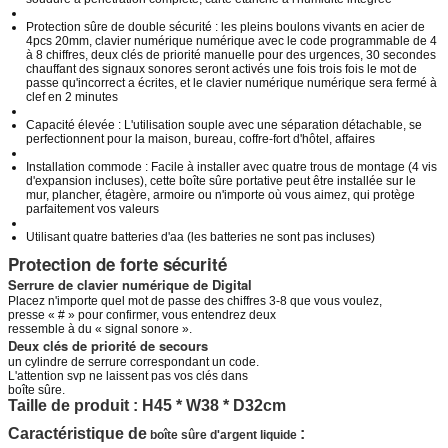
Protection sûre de double sécurité : les pleins boulons vivants en acier de
4pcs 20mm, clavier numérique numérique avec le code programmable de 4
à 8 chiffres, deux clés de priorité manuelle pour des urgences, 30 secondes
chauffant des signaux sonores seront activés une fois trois fois le mot de
passe qu'incorrect a écrites, et le clavier numérique numérique sera fermé à
clef en 2 minutes
Capacité élevée : L'utilisation souple avec une séparation détachable, se
perfectionnent pour la maison, bureau, coffre-fort d'hôtel, affaires
Installation commode : Facile à installer avec quatre trous de montage (4 vis
d'expansion incluses), cette boîte sûre portative peut être installée sur le
mur, plancher, étagère, armoire ou n'importe où vous aimez, qui protège
parfaitement vos valeurs
Utilisant quatre batteries d'aa (les batteries ne sont pas incluses)
Protection de forte sécurité
Serrure de clavier numérique de Digital
Placez n'importe quel mot de passe des chiffres 3-8 que vous voulez,
presse « # » pour confirmer, vous entendrez deux
ressemble à du « signal sonore ».
Deux clés de priorité de secours
un cylindre de serrure correspondant un code.
L'attention svp ne laissent pas vos clés dans
boîte sûre.
Taille de produit : H45 * W38 * D32cm
Caractéristique de
:
boîte sûre d'argent liquide