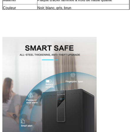
Matériel
Plaque d'acier laminée à froid de haute qualité
Couleur
Noir, blanc, gris, brun
Surface
Le poudre-manteau époxyde a fini
Taille
Boîte sûre d'argent liquide de H45*W38*D32cm
Serrure
Avec la boîte sûre d'argent liquide de serrure numérique
d'empreinte digitale
MOQ
boîte sûre de l'argent liquide 50pcs
Délai de livraison
Environ 15 jours après payé