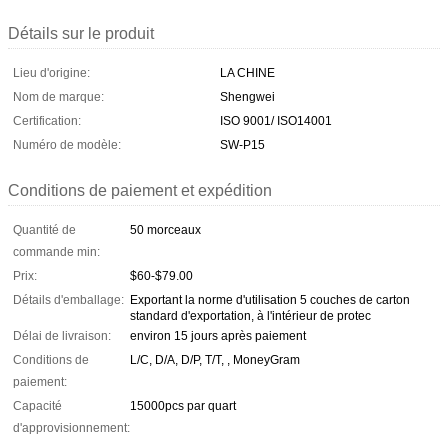
Détails sur le produit
Lieu d'origine:
LA CHINE
Nom de marque:
Shengwei
Certification:
ISO 9001/ ISO14001
Numéro de modèle:
SW-P15
Conditions de paiement et expédition
Quantité de
50 morceaux
commande min:
Prix:
$60-$79.00
Détails d'emballage:
Exportant la norme d'utilisation 5 couches de carton
standard d'exportation, à l'intérieur de protec
Délai de livraison:
environ 15 jours après paiement
Conditions de
L/C, D/A, D/P, T/T, , MoneyGram
paiement:
Capacité
15000pcs par quart
d'approvisionnement: