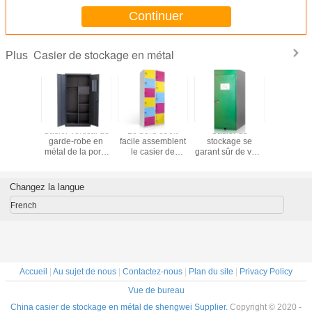
Continuer
Casier de stockage en métal
Plus
er de
Casier vertical de
Le bord étroit
Casier de
Casier
étroit en
garde-robe en
facile assemblent
stockage se
stockage e
de bord
métal de la porte
le casier de
garant sûr de vélo
multifonc
à deux battants
stockage multi
en métal de
en méta
180cm de
imperméable en
stockage public
Cabinet de
chambre à
métal de portes
de bicyclette
robe de s
Changez la langue
coucher avec la
de fic
boîte sûre
French
Accueil
|
Au sujet de nous
|
Contactez-nous
|
Plan du site
|
Privacy Policy
Vue de bureau
China casier de stockage en métal de shengwei Supplier.
Copyright © 2020 -