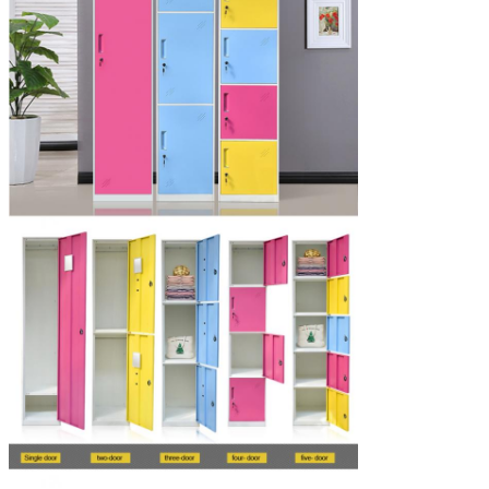
paiement
Termes
EXW, GOUSSET, CAF, C&F dans habituel, ou
commerciaux :
comme besoin