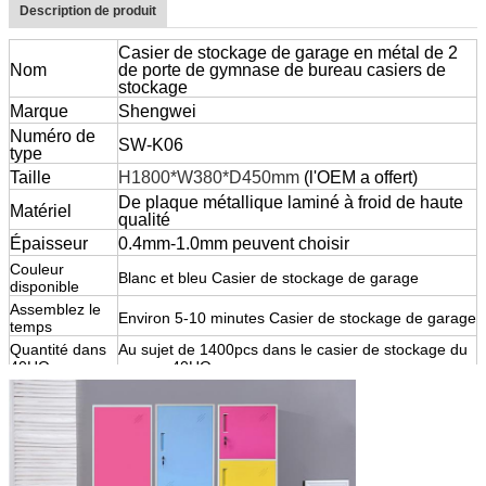
Description de produit
Casier de stockage de garage en métal de 2
Nom
de porte de gymnase de bureau casiers de
stockage
Marque
Shengwei
Numéro de
SW-K06
type
Taille
H1800*W380*D450mm
(l'OEM a offert)
De plaque métallique laminé à froid de haute
Matériel
qualité
Épaisseur
0.4mm-1.0mm peuvent choisir
Couleur
Blanc et bleu Casier de stockage de garage
disponible
Assemblez le
Environ 5-10 minutes Casier de stockage de garage
temps
Quantité dans
Au sujet de 1400pcs dans le casier de stockage du
40HQ
garage 40HQ
Délai
Environ 25 jours après paiement
d'exécution
60pcs, ordre d'échantillon acceptent
l'acier de
MOQ
casiers
Conditions de
T/T, union occidentale, gramme d'argent