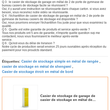
Q 3 : le casier de stockage de garage en métal de 2 de porte de gymnase de
bureau casiers de stockage facile se réunissent ?
Oui, il y aurait une instruction se réunissante dans chaque carton. si vous avez
besoin, vous recevriez notre vidéo se réunissante.
Q 4 : l'échantillon de casier de stockage de garage en métal de 2 de porte de
gymnase de bureau casiers de stockage est disponible ?
Oui, nous pourrions envoyer l'échantillon t'ou juste pour que vous examiniez la
qualité.
Q 5 : Quelle est votre garantie de produits et service après-vente ?
Tous nos produits ont 5 ans de garantie, n'importe quelle question svp me
contactent, nous vous fourniraient le meilleur après-vente
service.
Q 6 : Qu'est-vous du délai de livraison ?
Notre cycle de production serait environ 25 jours ouvrables après réception du
paiement pour nos proudcts standard.
Casier de stockage simple en métal de rangée
Étiquettes:
,
casier de stockage en métal de shengwei
,
Casier de stockage étroit en métal de bord
Casier de stockage de garage de
casier de stockage en métal de
bureau de gymnase de 2 portes