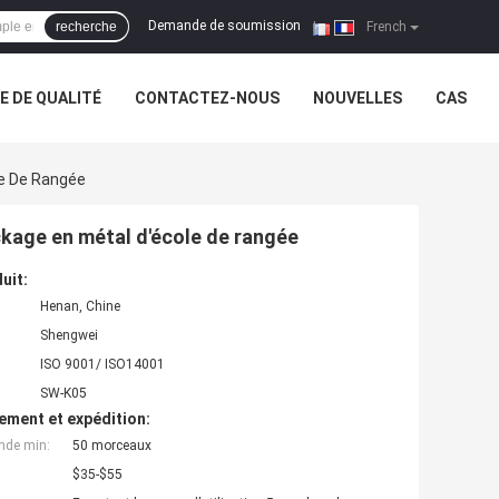
Demande de soumission
recherche
|
French
 DE QUALITÉ
CONTACTEZ-NOUS
NOUVELLES
CAS
le De Rangée
ockage en métal d'école de rangée
uit:
Henan, Chine
Shengwei
ISO 9001/ ISO14001
SW-K05
ement et expédition:
nde min:
50 morceaux
$35-$55