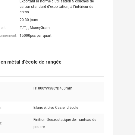
Exportant la norme d'utilisation 5 couches de
carton standard d'exportation, à l'intérieur de
coton
20-30 jours
ent:
T/T, , MoneyGram
ionnement:
15000pcs par quart
 en métal d'école de rangée
H1800*W380*D450mm
r:
Blanc et bleu Casier d'école
Finition électrostatique de manteau de
e:
poudre