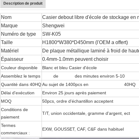
Description de produit
Nom
Casier debout libre d'école de stockage en 
Marque
Shengwei
Numéro de type
SW-K05
Taille
H1800*W380*D450mm
(l'OEM a offert)
Matériel
De plaque métallique laminé à froid de haut
Épaisseur
0.4mm-1.0mm peuvent choisir
Couleur disponible
Blanc et bleu Casier d'école
Assemblez le temps
Acier
de
casiers
des minutes environ 5-10
Quantité dans 40HQ
Au sujet de 1400pcs en
acier des casiers
40HQ
Délai d'exécution
Environ 25 jours après paiement
MOQ
50pcs, ordre d'échantillon acceptent
l'acier de ca
Conditions de
T/T, union occidentale, gramme d'argent, ect
paiement
Termes
EXW, GOUSSET, CAF, C&F dans habituel
commerciaux :