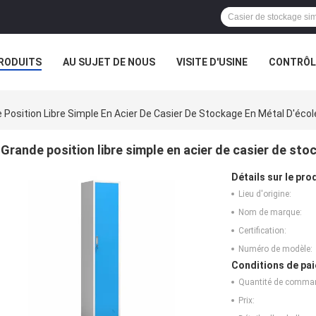
RODUITS
AU SUJET DE NOUS
VISITE D'USINE
CONTRÔLE
 Position Libre Simple En Acier De Casier De Stockage En Métal D'éco
Grande position libre simple en acier de casier de st
Détails sur le prod
Lieu d'origine:
Nom de marque:
Certification:
Numéro de modèle:
Conditions de pai
Quantité de comma
Prix: