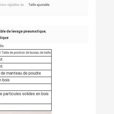
tions réglables de
Taille ajustable
able de levage pneumatique
,
tique
lle
Table de position de bureau de taille
nt
nt
on de manteau de poudre
n bois
 particules solides en bois