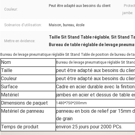
Peut être adapté aux besoins du client
Protec
Couleur:
jambe:
Scénarios d'utilisation:
Maison, bureau, école
Taille Sit Stand Table réglable
Sit Stand T
,
Mettre en évidence:
Bureau de table réglable de levage pneuma
Bureau de levage pneumatique réglable Sit Stand Table de position de bureau de tai
Nom
Bureau de levage pneumatique réglable Sit Stand 
Taille
peut être adapté aux besoins du clie
Couleur
peut être adapté aux besoins du clie
Surface
Cadre en acier durable avec la finiti
Matériel
jambes en acier et dessus de table e
Dimensions de paquet
1480*750*200mm
Matériel de panneau
panneau en bois de relief par 15mm de
de grain
Temps de produit
environ 25 jours pour 2000 PCs.