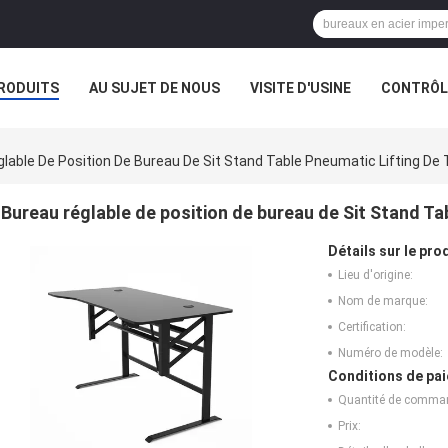
RODUITS
AU SUJET DE NOUS
VISITE D'USINE
CONTRÔLE
lable De Position De Bureau De Sit Stand Table Pneumatic Lifting De T
Bureau réglable de position de bureau de Sit Stand Tab
Détails sur le prod
Lieu d'origine:
Nom de marque:
Certification:
Numéro de modèle:
Conditions de pai
Quantité de comma
Prix: