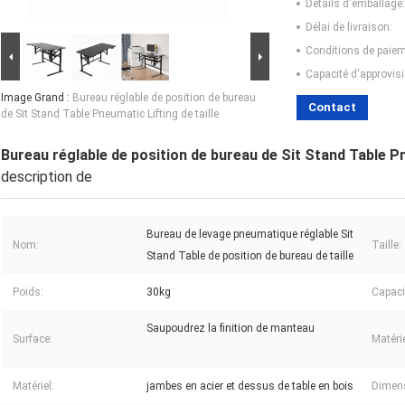
Détails d'emballage:
Délai de livraison:
Conditions de paiem
Capacité d'approvis
Image Grand :
Bureau réglable de position de bureau
Contact
de Sit Stand Table Pneumatic Lifting de taille
Bureau réglable de position de bureau de Sit Stand Table Pn
description de
Bureau de levage pneumatique réglable Sit
Nom:
Taille:
Stand Table de position de bureau de taille
Poids:
30kg
Capaci
Saupoudrez la finition de manteau
Surface:
Matéri
Matériel:
jambes en acier et dessus de table en bois
Dimens