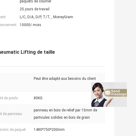
paquets de courrier
25 jours de travail
ent:
L/C, D/A, D/P, T/T, , MoneyGram
ionnement:
10000/ mois
eumatic Lifting de taille
Peut être adapté aux besoins du client
té de poids:
80KG
panneau en bois de relief par 15mm de
el de panneau:
particules solides en bois de grain
ions de paquet:
1480*750*200mm