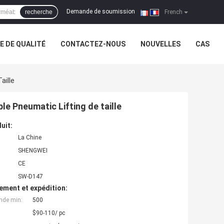
Demande de soumission
recherche
|
French
 DE QUALITÉ
CONTACTEZ-NOUS
NOUVELLES
CAS
aille
le Pneumatic Lifting de taille
uit:
La Chine
SHENGWEI
CE
SW-D147
ement et expédition:
nde min:
500
$90-110/ pc