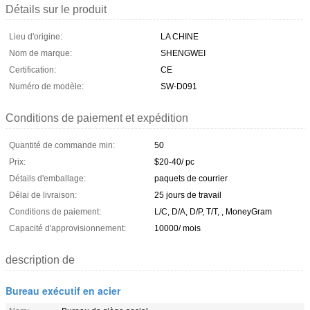
Détails sur le produit
Lieu d'origine:
LA CHINE
Nom de marque:
SHENGWEI
Certification:
CE
Numéro de modèle:
SW-D091
Conditions de paiement et expédition
Quantité de commande min:
50
Prix:
$20-40/ pc
Détails d'emballage:
paquets de courrier
Délai de livraison:
25 jours de travail
Conditions de paiement:
L/C, D/A, D/P, T/T, , MoneyGram
Capacité d'approvisionnement:
10000/ mois
description de
Bureau exécutif en acier