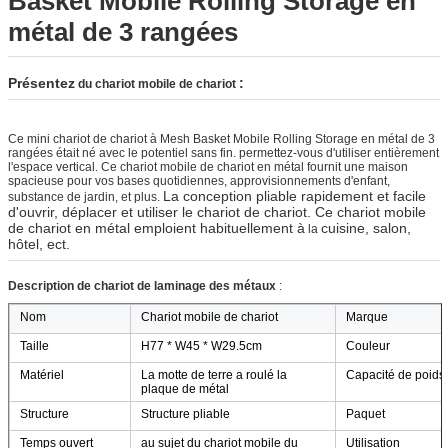
Basket Mobile Rolling Storage en
métal de 3 rangées
Présentez
:
du chariot mobile de chariot
Ce
mini chariot de chariot à Mesh Basket Mobile Rolling Storage en métal de 3
rangées
était né avec le potentiel sans fin. permettez-vous d'utiliser entièrement 
l'espace vertical. Ce chariot mobile de chariot en métal fournit une maison 
spacieuse pour vos bases quotidiennes, approvisionnements d'enfant, 
La conception pliable rapidement et facile
substance de jardin, et plus.
d'ouvrir, déplacer et utiliser le chariot de chariot. Ce chariot mobile
de chariot en métal
emploient habituellement à
cuisine, salon,
la
hôtel, ect.
Description de chariot de laminage des métaux
:
Nom
Chariot mobile de chariot
Marque
Taille
H77 * W45 * W29.5cm
Couleur
Matériel
La motte de terre a roulé la
Capacité de poids
plaque de métal
Structure
Structure pliable
Paquet
Temps ouvert
au sujet du chariot mobile du
Utilisation