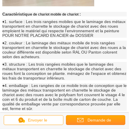
Caractéristique
:
de chariot mobile de chariot
♦1. surface : Les trois rangées mobiles que le laminage des métaux
transportent en charrette le stockage de chariot avec des roues
emploient le matériel qui respecte l'environnement et la peinture
POUR NOTRE PLACARD EN ACIER de DOSSIER
♦2. couleur : Le laminage des métaux mobile de trois rangées
transportent en charrette le stockage de chariot avec des roues a la
couleur différente est disponible selon RAL OU Panton colorent
selon des acheteurs.
♦3. structure : Les trois rangées mobiles que le laminage des
métaux transportent en charrette le stockage de chariot avec des
roues font la conception se pliante. ménagez de l'espace et obtenez
les frais de transporteur inférieurs.
♦4. emballage : Les rangées de ce mobile trois de conception que le
laminage des métaux transportent en charrette le stockage de
chariot avec des roues avec le polyfoam fort couvrent le visage 4 le
coin et 6 du produit et de la boîte multi de carton de couche. La
qualité de emballage vente par correspondance prouvée par elle
est, ferme et sûr.
♦5. a avancé la construction pliable qui pourrait être assemblée
Envoyer le
Demande de
dans 5s.
♦6. différentes dimensions et styles disponibles pour notre
chariot