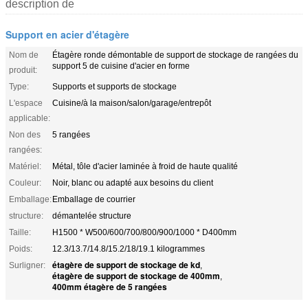
description de
Support en acier d'étagère
Nom de
Étagère ronde démontable de support de stockage de rangées du
support 5 de cuisine d'acier en forme
produit:
Type:
Supports et supports de stockage
L'espace
Cuisine/à la maison/salon/garage/entrepôt
applicable:
Non des
5 rangées
rangées:
Matériel:
Métal, tôle d'acier laminée à froid de haute qualité
Couleur:
Noir, blanc ou adapté aux besoins du client
Emballage:
Emballage de courrier
structure:
démantelée structure
Taille:
H1500 * W500/600/700/800/900/1000 * D400mm
Poids:
12.3/13.7/14.8/15.2/18/19.1 kilogrammes
étagère de support de stockage de kd
Surligner:
,
étagère de support de stockage de 400mm
,
400mm étagère de 5 rangées