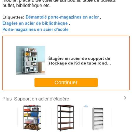
mobile, placard de volet de tambour&, table de bureau,
buffet, bibliothèque etc.
Démantelé porte-magazines en acier
Étiquettes:
,
Étagère en acier de bibliothèque
,
Porte-magazines en acier d'école
Étagère en acier de support de
stockage de Kd de tube rond
démontable avec 4 roulettes
Continuer
Support en acier d'étagère
Plus
étagère
Support de
Support en acier
Bibliothèque
Support e