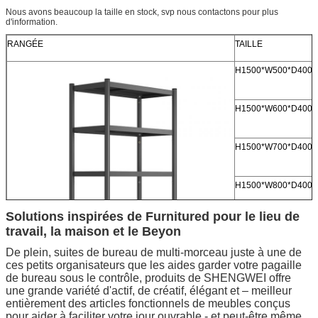
Nous avons beaucoup la taille en stock, svp nous contactons pour plus
d'information.
RANGÉE
TAILLE
H1500*W500*D400
H1500*W600*D400
H1500*W700*D400
H1500*W800*D400
Solutions inspirées de Furnitured pour le lieu de
H1500*W900*D400
travail, la maison et le Beyon
De plein, suites de bureau de multi-morceau juste à une de
H1500*W1000*D40
ces petits organisateurs que les aides garder votre pagaille
de bureau sous le contrôle, produits de SHENGWEI offre
une grande variété d'actif, de créatif, élégant et – meilleur
entièrement des articles fonctionnels de meubles conçus
pour aider à faciliter votre jour ouvrable - et peut-être même