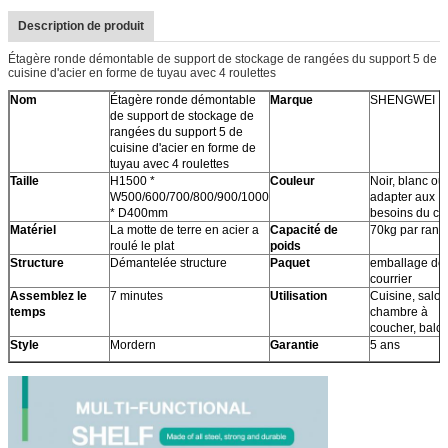
Description de produit
Étagère ronde démontable de support de stockage de rangées du support 5 de
cuisine d'acier en forme de tuyau avec 4 roulettes
Nom
Étagère ronde démontable
Marque
SHENGWEI
de support de stockage de
rangées du support 5 de
cuisine d'acier en forme de
tuyau avec 4 roulettes
Taille
H1500 *
Couleur
Noir, blanc ou
W500/600/700/800/900/1000
adapter aux
* D400mm
besoins du cli
Matériel
La motte de terre en acier a
Capacité de
70kg par rang
roulé le plat
poids
Structure
Démantelée structure
Paquet
emballage de
courrier
Assemblez le
7 minutes
Utilisation
Cuisine, salon
temps
chambre à
coucher, balc
Style
Mordern
Garantie
5 ans