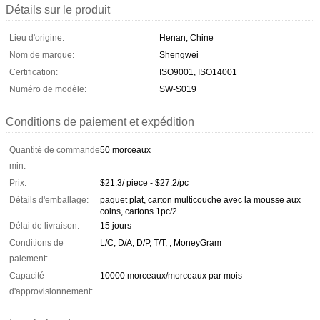
Détails sur le produit
Lieu d'origine:
Henan, Chine
Nom de marque:
Shengwei
Certification:
ISO9001, ISO14001
Numéro de modèle:
SW-S019
Conditions de paiement et expédition
Quantité de commande
50 morceaux
min:
Prix:
$21.3/ piece - $27.2/pc
Détails d'emballage:
paquet plat, carton multicouche avec la mousse aux
coins, cartons 1pc/2
Délai de livraison:
15 jours
Conditions de
L/C, D/A, D/P, T/T, , MoneyGram
paiement:
Capacité
10000 morceaux/morceaux par mois
d'approvisionnement: