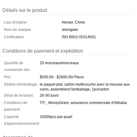
Détails sur le produit
Lieu d'origine:
Henan, Chine
Nom de marque:
shengwei
Certification:
ISO 9001/ ISO14001
Conditions de paiement et expédition
Quantité de
20 morceaux/morceaux
commande min:
Prix:
$500.00 - $2800.00/ Piece
Détails d'emballage:
le paquet plat, carton multicouche avec la mousse aux
coins, assemblent l'emballage, 1pc/carton
Délai de livraison:
20-30 jours
Conditions de
T/T, , MoneyGram, assurance commerciale d'Alibaba
paiement:
Capacité
15000pcs par quart
d'approvisionnement: