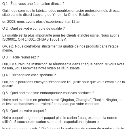
Q 1 : Êtes-vous une fabrication directe ?
Oui, nous sommes le fabricant des meubles en acier professionnels directs,
situé dans le distict Luoyang de Yinbin, la Chine. Estalished
en 2008, nous avons plus d'expérience than12 an.
Q 2 : Quel est votre contrôle de qualité ?
La qualité est la plus importante pour les clients et notre usine. Nous avons
ISO9001, OIN 14001, OHSAS 18001, BV,
GV, etc. Nous contrôlons strictement la qualité de nos produits dans l'étape
même.
Q 3 : Facile réunissez ?
Oui, il y aurait une instruction se réunissante dans chaque carton. si vous avez
besoin, vous recevriez notre vidéo se réunissante.
Q 4 : L'échantillon est disponible ?
Oui, nous pourrions envoyer l'échantillon t'ou juste pour que vous examiniez la
qualité.
Q 5 : Quel port maritime embarqueriez-vous vos porducts ?
Notre port maritime en général serait Qingdao, Changhaï, Tianjin, Ningbo, etc.
et les marchandises pourraient être bateau par votre condition.
Q 6 : Quel est votre paquet ?
Notre paquet de gener est paquet plat, le carton 1pcs/, exportant la norme
utilisée 5 couches de carton standard d'exportation, plyfoam et
le coton de perle a mis à l'intérieur, et la protection de cornor de papier, palette