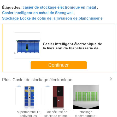
casier de stockage électronique en métal
Étiquettes:
,
Casier intelligent en métal de Shengwei
,
Stockage Locke de colis de la livraison de blanchisserie
Casier intelligent électronique de
la livraison de blanchisserie de
casier de stockage de colis avec
l'affichage
Continuer
Casier de stockage électronique
Plus
er de
Les portes du
Casier intelligent
Casier de
Casier
kage
supermarché 12
de sécurité de
stockage
stock
nique de
relèvent les
stockage en métal
électronique de
électroni