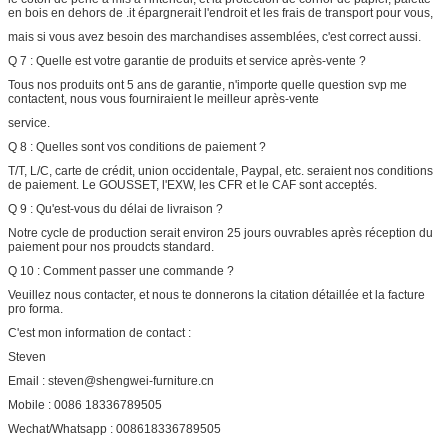
en bois en dehors de .it épargnerait l'endroit et les frais de transport pour vous,
mais si vous avez besoin des marchandises assemblées, c'est correct aussi.
Q 7 : Quelle est votre garantie de produits et service après-vente ?
Tous nos produits ont 5 ans de garantie, n'importe quelle question svp me
contactent, nous vous fourniraient le meilleur après-vente
service.
Q 8 : Quelles sont vos conditions de paiement ?
T/T, L/C, carte de crédit, union occidentale, Paypal, etc. seraient nos conditions
de paiement. Le GOUSSET, l'EXW, les CFR et le CAF sont acceptés.
Q 9 : Qu'est-vous du délai de livraison ?
Notre cycle de production serait environ 25 jours ouvrables après réception du
paiement pour nos proudcts standard.
Q 10 : Comment passer une commande ?
Veuillez nous contacter, et nous te donnerons la citation détaillée et la facture
pro forma.
C'est mon information de contact :
Steven
Email : steven@shengwei-furniture.cn
Mobile : 0086 18336789505
Wechat/Whatsapp : 008618336789505