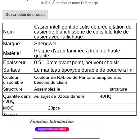
futé futé de casier avec l'affichage
Description de produit
Casier intelligent de colis de précipitation de
Nom
casier de blanchisserie de colis futé futé de
casier avec l'affichage
Marque
Shengwei
Plaque d'acier laminée à froid de haute
Matériel
qualité
Épaisseur
0.5-1.0mm avant peint, peuvent choisir
Surface
Le manteau époxyde durable de poudre a fini
Couleur
Couleur de RAL ou de Pantone adaptée aux
disponible
besoins du client
Structrure
Assemblez le
casier électronique de
strcuture
Quantité dans
Au sujet de 32pcs dans le
casier
40HQ
40HQ
électronique
MOQ
casier
20pcs
électronique
Termes
EXW, GOUSSET, CAF, C&F dans habituel
commerciaux :
Port
Qingdao, Chine, ou adapté aux besoins du client