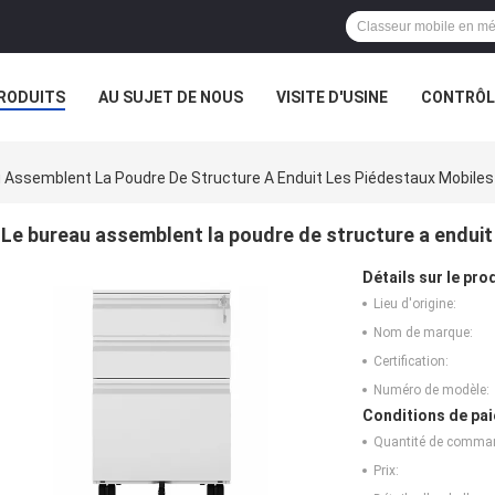
RODUITS
AU SUJET DE NOUS
VISITE D'USINE
CONTRÔLE
 Assemblent La Poudre De Structure A Enduit Les Piédestaux Mobiles
Le bureau assemblent la poudre de structure a enduit 
Détails sur le prod
Lieu d'origine:
Nom de marque:
Certification:
Numéro de modèle:
Conditions de pai
Quantité de comma
Prix: