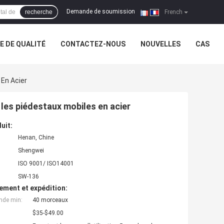
Demande de soumission
recherche
|
French
 DE QUALITÉ
CONTACTEZ-NOUS
NOUVELLES
CAS
 En Acier
les piédestaux mobiles en acier
uit:
Henan, Chine
Shengwei
ISO 9001/ ISO14001
SW-136
ement et expédition:
nde min:
40 morceaux
$35-$49.00