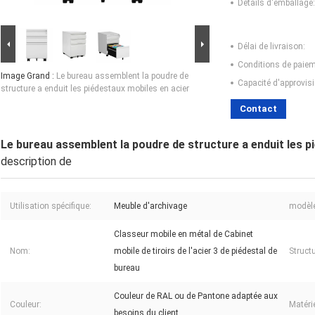
Détails d'emballage:
Délai de livraison:
Conditions de paiem
Image Grand :
Le bureau assemblent la poudre de
Capacité d'approvis
structure a enduit les piédestaux mobiles en acier
Contact
Le bureau assemblent la poudre de structure a enduit les p
description de
Utilisation spécifique:
Meuble d'archivage
modèle
Classeur mobile en métal de Cabinet
Nom:
mobile de tiroirs de l'acier 3 de piédestal de
Structu
bureau
Couleur de RAL ou de Pantone adaptée aux
Couleur:
Matérie
besoins du client