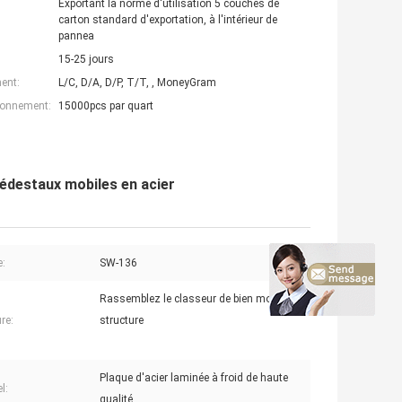
Exportant la norme d'utilisation 5 couches de
carton standard d'exportation, à l'intérieur de
pannea
15-25 jours
ent:
L/C, D/A, D/P, T/T, , MoneyGram
ionnement:
15000pcs par quart
iédestaux mobiles en acier
:
SW-136
Rassemblez le classeur de bien mobilier de
re:
structure
Plaque d'acier laminée à froid de haute
l:
qualité