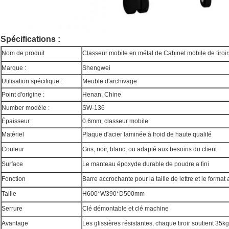
Spécifications :
Nom de produit
Classeur mobile en métal de Cabinet mobile de tiroir
Marque :
Shengwei
Utilisation spécifique :
Meuble d'archivage
Point d'origine :
Henan, Chine
Number modèle :
SW-136
Épaisseur :
0.6mm, classeur mobile
Matériel
Plaque d'acier laminée à froid de haute qualité
Couleur
Gris, noir, blanc, ou adapté aux besoins du client
Surface
Le manteau époxyde durable de poudre a fini
Fonction
Barre accrochante pour la taille de lettre et le format
Taille
H600*W390*D500mm
Serrure
Clé démontable et clé machine
Avantage
Les glissières résistantes, chaque tiroir soutient 35kg