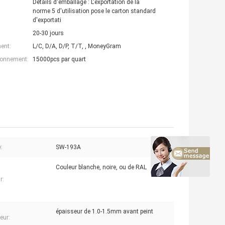
Détails d'emballage : L'exportation de la
norme 5 d'utilisation pose le carton standard
d'exportati
20-30 jours
ent:
L/C, D/A, D/P, T/T, , MoneyGram
ionnement:
15000pcs par quart
:
SW-193A
Couleur blanche, noire, ou de RAL
r:
épaisseur de 1.0-1.5mm avant peint
eur: