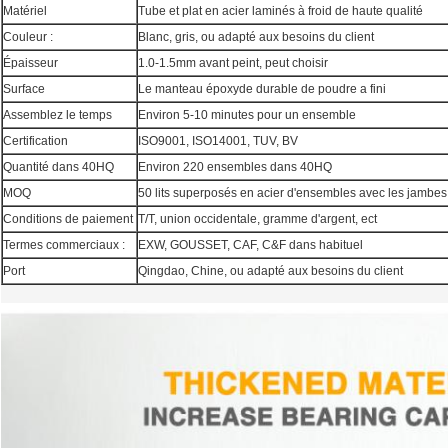
Matériel
Tube et plat en acier laminés à froid de haute qualité
Couleur :
Blanc, gris, ou adapté aux besoins du client
Épaisseur
1.0-1.5mm avant peint, peut choisir
Surface
Le manteau époxyde durable de poudre a fini
Assemblez le temps
Environ 5-10 minutes pour un ensemble
Certification
ISO9001, ISO14001, TUV, BV
Quantité dans 40HQ
Environ 220 ensembles dans 40HQ
MOQ
50 lits superposés en acier d'ensembles avec les jambes 
Conditions de paiement
T/T, union occidentale, gramme d'argent, ect
Termes commerciaux :
EXW, GOUSSET, CAF, C&F dans habituel
Port
Qingdao, Chine, ou adapté aux besoins du client