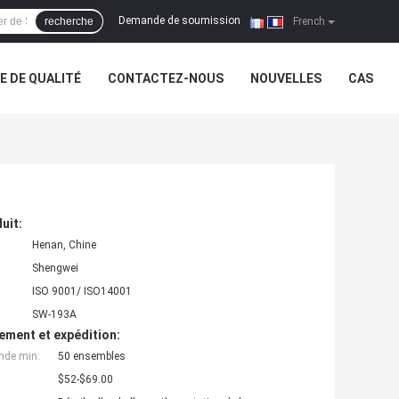
Demande de soumission
recherche
|
French
 DE QUALITÉ
CONTACTEZ-NOUS
NOUVELLES
CAS
uit:
Henan, Chine
Shengwei
ISO 9001/ ISO14001
SW-193A
ement et expédition:
nde min:
50 ensembles
$52-$69.00