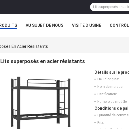
RODUITS
AU SUJET DE NOUS
VISITE D'USINE
CONTRÔLE
posés En Acier Résistants
Lits superposés en acier résistants
Détails sur le prod
Lieu d'origine:
Nom de marque:
Certification:
Numéro de modèle:
Conditions de pai
Quantité de comma
Prix: