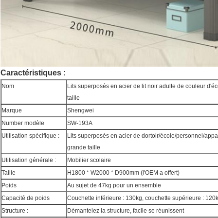
Caractéristiques :
Nom
Lits superposés en acier de lit noir adulte de couleur d'
taille
Marque
Shengwei
Number modèle
SW-193A
Utilisation spécifique :
Lits superposés en acier de dortoir/école/personnel/ap
grande taille
Utilisation générale :
Mobilier scolaire
Taille
H1800 * W2000 * D900mm (l'OEM a offert)
Poids
Au sujet de 47kg pour un ensemble
Capacité de poids
Couchette inférieure : 130kg, couchette supérieure : 120
Structure :
Démantelez la structure, facile se réunissent