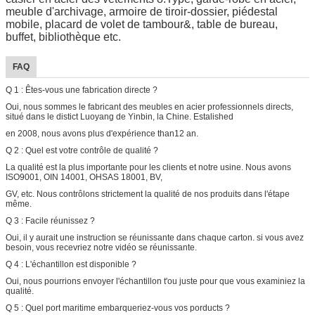
meuble d'archivage, armoire de tiroir-dossier, piédestal
mobile, placard de volet de tambour&, table de bureau,
buffet, bibliothèque etc.
FAQ
Q 1 : Êtes-vous une fabrication directe ?
Oui, nous sommes le fabricant des meubles en acier professionnels directs,
situé dans le distict Luoyang de Yinbin, la Chine. Estalished
en 2008, nous avons plus d'expérience than12 an.
Q 2 : Quel est votre contrôle de qualité ?
La qualité est la plus importante pour les clients et notre usine. Nous avons
ISO9001, OIN 14001, OHSAS 18001, BV,
GV, etc. Nous contrôlons strictement la qualité de nos produits dans l'étape
même.
Q 3 : Facile réunissez ?
Oui, il y aurait une instruction se réunissante dans chaque carton. si vous avez
besoin, vous recevriez notre vidéo se réunissante.
Q 4 : L'échantillon est disponible ?
Oui, nous pourrions envoyer l'échantillon t'ou juste pour que vous examiniez la
qualité.
Q 5 : Quel port maritime embarqueriez-vous vos porducts ?