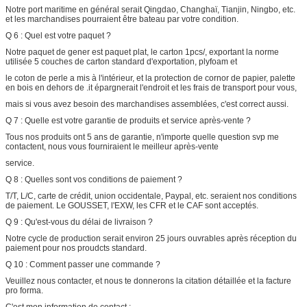
Notre port maritime en général serait Qingdao, Changhaï, Tianjin, Ningbo, etc.
et les marchandises pourraient être bateau par votre condition.
Q 6 : Quel est votre paquet ?
Notre paquet de gener est paquet plat, le carton 1pcs/, exportant la norme
utilisée 5 couches de carton standard d'exportation, plyfoam et
le coton de perle a mis à l'intérieur, et la protection de cornor de papier, palette
en bois en dehors de .it épargnerait l'endroit et les frais de transport pour vous,
mais si vous avez besoin des marchandises assemblées, c'est correct aussi.
Q 7 : Quelle est votre garantie de produits et service après-vente ?
Tous nos produits ont 5 ans de garantie, n'importe quelle question svp me
contactent, nous vous fourniraient le meilleur après-vente
service.
Q 8 : Quelles sont vos conditions de paiement ?
T/T, L/C, carte de crédit, union occidentale, Paypal, etc. seraient nos conditions
de paiement. Le GOUSSET, l'EXW, les CFR et le CAF sont acceptés.
Q 9 : Qu'est-vous du délai de livraison ?
Notre cycle de production serait environ 25 jours ouvrables après réception du
paiement pour nos proudcts standard.
Q 10 : Comment passer une commande ?
Veuillez nous contacter, et nous te donnerons la citation détaillée et la facture
pro forma.
C'est mon information de contact :