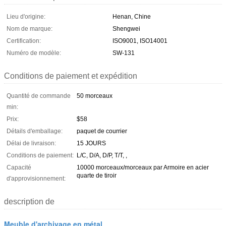
Lieu d'origine:
Henan, Chine
Nom de marque:
Shengwei
Certification:
ISO9001, ISO14001
Numéro de modèle:
SW-131
Conditions de paiement et expédition
Quantité de commande
50 morceaux
min:
Prix:
$58
Détails d'emballage:
paquet de courrier
Délai de livraison:
15 JOURS
Conditions de paiement:
L/C, D/A, D/P, T/T, ,
Capacité
10000 morceaux/morceaux par Armoire en acier
quarte de tiroir
d'approvisionnement:
description de
Meuble d'archivage en métal