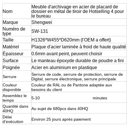
Meuble d'archivage en acier de placard de
Nom
dossier en métal de tiroir de Hotselling 4 pour
le bureau
Marque
Shengwei
Numéro de
SW-131
type
Taille
H1326*W455*D620mm (l'OEM a offert)
Matériel
Plaque d'acier laminée à froid de haute qualité
Épaisseur
0.6mm avant peint, peuvent choisir
Surface
Le manteau époxyde durable de poudre a fini
Poignée
Acier en aluminium en plastique
Serrure de code, serrure de protection, serrure de
Serrure
Digital, serrure électronique, serrure principale
Couleur
Couleur de RAL ou de Pantone adaptée aux
disponible
besoins du client
Assemblez le
5-10
armoire en acier de tiroir de
minutes
temps
Quantité dans
Au sujet de 680pcs dans 40HQ
40HQ
Délai
Environ 25 jours après paiement
d'exécution