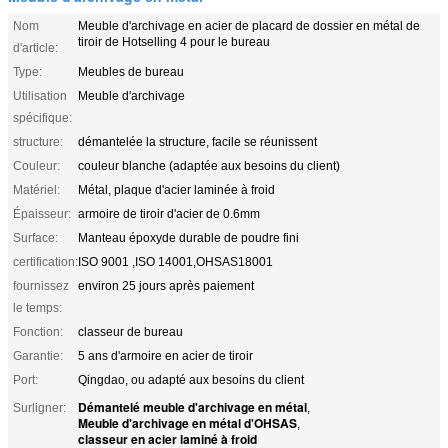
Nom
Meuble d'archivage en acier de placard de dossier en métal de
tiroir de Hotselling 4 pour le bureau
d'article:
Type:
Meubles de bureau
Utilisation
Meuble d'archivage
spécifique:
structure:
démantelée la structure, facile se réunissent
Couleur:
couleur blanche (adaptée aux besoins du client)
Matériel:
Métal, plaque d'acier laminée à froid
Épaisseur:
armoire de tiroir d'acier de 0.6mm
Surface:
Manteau époxyde durable de poudre fini
certification:
ISO 9001 ,ISO 14001,OHSAS18001
fournissez
environ 25 jours après paiement
le temps:
Fonction:
classeur de bureau
Garantie:
5 ans d'armoire en acier de tiroir
Port:
Qingdao, ou adapté aux besoins du client
Démantelé meuble d'archivage en métal
Surligner:
,
Meuble d'archivage en métal d'OHSAS
,
classeur en acier laminé à froid