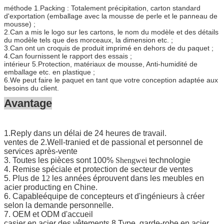
méthode 1.Packing : Totalement précipitation, carton standard
d'exportation (emballage avec la mousse de perle et le panneau de
mousse) ;
2.Can a mis le logo sur les cartons, le nom du modèle et des détails
du modèle tels que des morceaux, la dimension etc. ;
3.Can ont un croquis de produit imprimé en dehors de du paquet ;
4.Can fournissent le rapport des essais ;
intérieur 5.Protection, matériaux de mousse, Anti-humidité de
emballage etc. en plastique ;
6.We peut faire le paquet en tant que votre conception adaptée aux
besoins du client.
Avantage
1.Reply dans un délai de 24 heures de travail.
ventes de 2.Well-tranied et de passional et personnel de
services après-vente
3. Toutes les pièces sont 100%
Shengwei
technologie
4. Remise spéciale et protection de secteur de ventes
5. Plus de 1
2
les années éprouvent dans les meubles en
acier producting en Chine.
6. C
apable
équipe de concepteurs et d'ingénieurs à créer
selon la demande personnelle.
7. OEM et ODM d'accueil
casier en acier des vêtements 8.Type, garde-robe en acier,